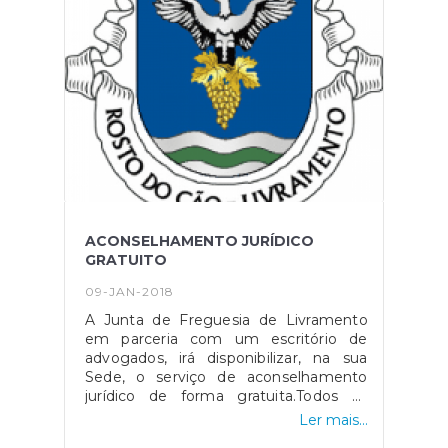
ACONSELHAMENTO JURÍDICO
GRATUITO
09-JAN-2018
A Junta de Freguesia de Livramento
em parceria com um escritório de
advogados, irá disponibilizar, na sua
Sede, o serviço de aconselhamento
jurídico de forma gratuita.Todos os
interessados devem dirigir-se à Junta
Ler mais...
de Freguesia de forma a ser agendada