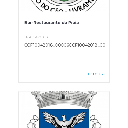
Bar-Restaurante da Praia
11-ABR-2018
CCF10042018_00006CCF10042018_00007
Ler mais...